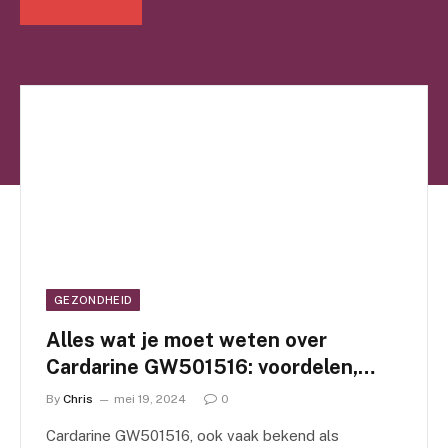
GEZONDHEID
Alles wat je moet weten over
Cardarine GW501516: voordelen,
risico’s en ervaringen
By
Chris
mei 19, 2024
0
Cardarine GW501516, ook vaak bekend als