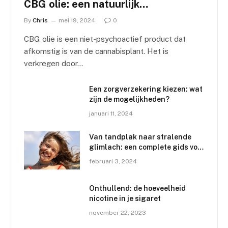
CBG olie: een natuurlijk
wondermiddel
By
Chris
mei 19, 2024
0
CBG olie is een niet-psychoactief product dat
afkomstig is van de cannabisplant. Het is
verkregen door…
Een zorgverzekering kiezen: wat
zijn de mogelijkheden?
januari 11, 2024
Van tandplak naar stralende
glimlach: een complete gids voor
mondverzorging en
februari 3, 2024
tandvleesgezondheid
Onthullend: de hoeveelheid
nicotine in je sigaret
november 22, 2023