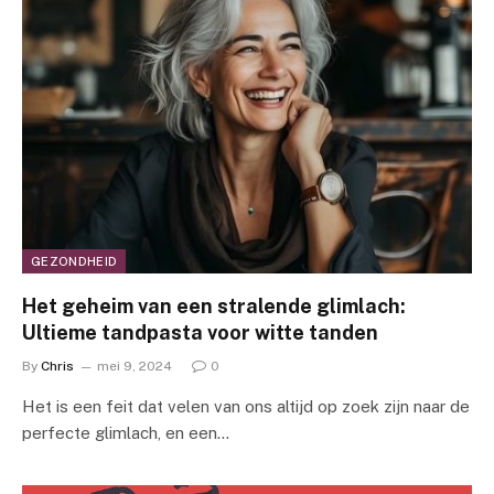
GEZONDHEID
Het geheim van een stralende glimlach:
Ultieme tandpasta voor witte tanden
By
Chris
mei 9, 2024
0
Het is een feit dat velen van ons altijd op zoek zijn naar de
perfecte glimlach, en een…