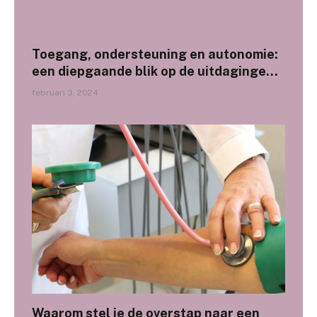
Toegang, ondersteuning en autonomie:
een diepgaande blik op de uitdagingen
en triomfen in de gehandicaptenzorg
februari 3, 2024
Waarom stel je de overstap naar een