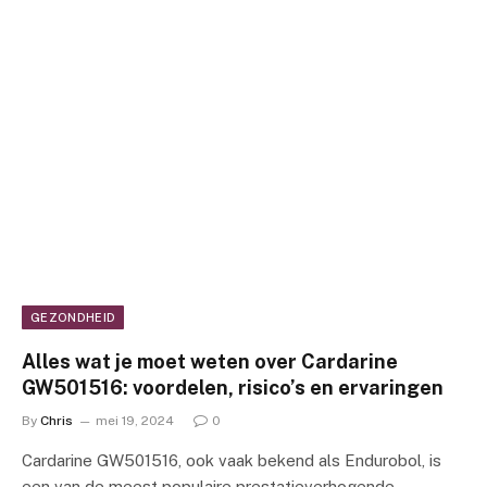
GEZONDHEID
Alles wat je moet weten over Cardarine
GW501516: voordelen, risico’s en ervaringen
By
Chris
mei 19, 2024
0
Cardarine GW501516, ook vaak bekend als Endurobol, is
een van de meest populaire prestatieverhogende