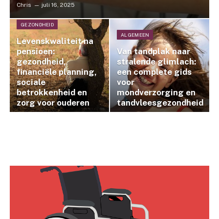
Chris
juli 16, 2025
GEZONDHEID
ALGEMEEN
Levenskwaliteit na
pensioen:
Van tandplak naar
gezondheid,
stralende glimlach:
financiële planning,
een complete gids
sociale
voor
betrokkenheid en
mondverzorging en
zorg voor ouderen
tandvleesgezondheid