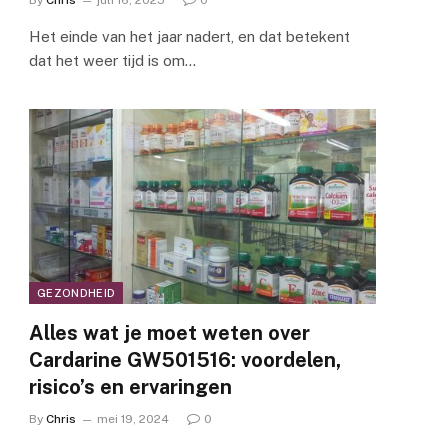
By
Chris
juli 16, 2025
0
Het einde van het jaar nadert, en dat betekent
dat het weer tijd is om…
GEZONDHEID
Alles wat je moet weten over
Cardarine GW501516: voordelen,
risico’s en ervaringen
By
Chris
mei 19, 2024
0