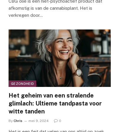
CBG olie is een niet-psychoactief product dat
afkomstig is van de cannabisplant. Het is
verkregen door…
GEZONDHEID
Het geheim van een stralende
glimlach: Ultieme tandpasta voor
witte tanden
By
Chris
mei 9, 2024
0
Het is een feit dat velen van ons altijd op zoek