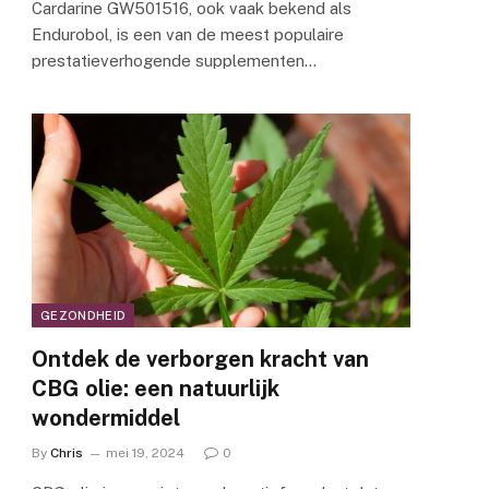
Cardarine GW501516, ook vaak bekend als
Endurobol, is een van de meest populaire
prestatieverhogende supplementen…
GEZONDHEID
Ontdek de verborgen kracht van
CBG olie: een natuurlijk
wondermiddel
By
Chris
mei 19, 2024
0