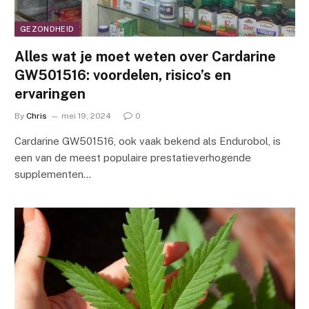
GEZONDHEID
Alles wat je moet weten over Cardarine
GW501516: voordelen, risico’s en
ervaringen
By
Chris
mei 19, 2024
0
Cardarine GW501516, ook vaak bekend als Endurobol, is
een van de meest populaire prestatieverhogende
supplementen…