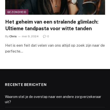
GEZONDHEID
Het geheim van een stralende glimlach:
Ultieme tandpasta voor witte tanden
By
Chris
mei 9, 2024
0
Het is een feit dat velen van ons altijd op zoek zijn naar de
perfecte…
RECENTE BERICHTEN
Waarom stel je de overstap naar een andere zorgverzekeraar
uit?