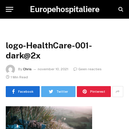
Europehospitaliere
logo-HealthCare-001-
dark@2x
By
Chris
november 10, 2021
Geen reacties
1 Min Read
Facebook
Twitter
Pinterest