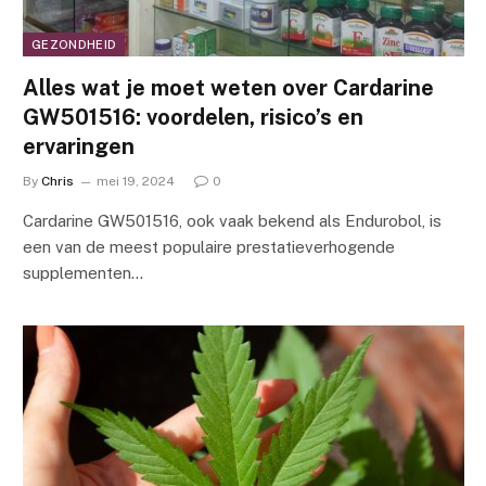
GEZONDHEID
Alles wat je moet weten over Cardarine
GW501516: voordelen, risico’s en
ervaringen
By
Chris
mei 19, 2024
0
Cardarine GW501516, ook vaak bekend als Endurobol, is
een van de meest populaire prestatieverhogende
supplementen…