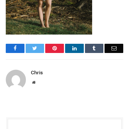
Facebook
Twitter
Pinterest
LinkedIn
Tumblr
Email
Chris
Website