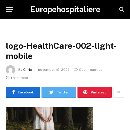
Europehospitaliere
logo-HealthCare-002-light-
mobile
By
Chris
november 19, 2021
Geen reacties
1 Min Read
Facebook
Twitter
Pinterest