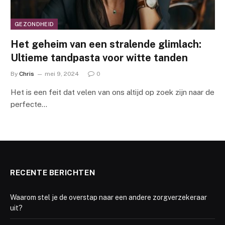
GEZONDHEID
Het geheim van een stralende glimlach:
Ultieme tandpasta voor witte tanden
By
Chris
mei 9, 2024
0
Het is een feit dat velen van ons altijd op zoek zijn naar de
perfecte…
RECENTE BERICHTEN
Waarom stel je de overstap naar een andere zorgverzekeraar
uit?