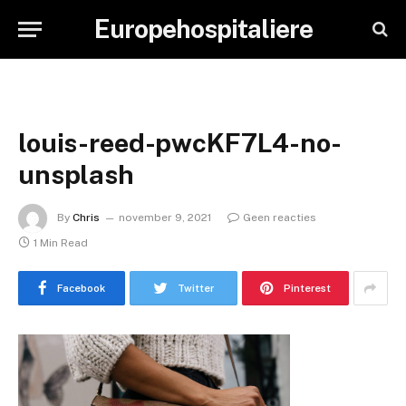
Europehospitaliere
louis-reed-pwcKF7L4-no-
unsplash
By
Chris
november 9, 2021
Geen reacties
1 Min Read
Facebook
Twitter
Pinterest