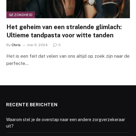
GEZONDHEID
Het geheim van een stralende glimlach:
Ultieme tandpasta voor witte tanden
By
Chris
mei 9, 2024
0
Het is een feit dat velen van ons altijd op zoek zijn naar de
perfecte…
RECENTE BERICHTEN
Waarom stel je de overstap naar een andere zorgverzekeraar
uit?